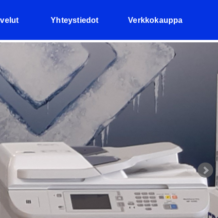
velut
Yhteystiedot
Verkkokauppa