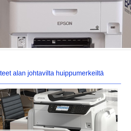
eet alan johtavilta huippumerkeiltä