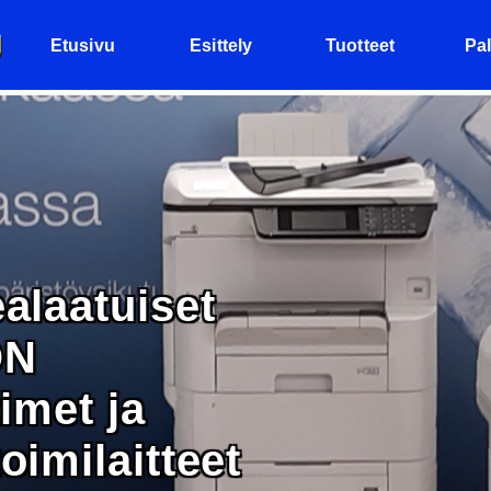
Etusivu
Esittely
Tuotteet
Pal