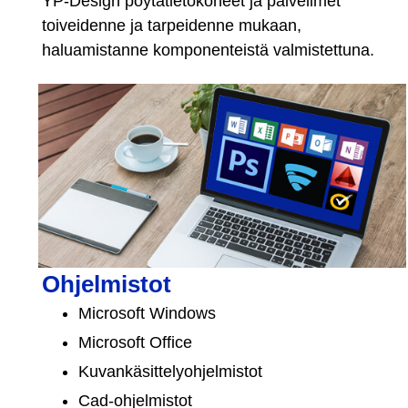
YP-Design pöytätietokoneet ja palvelimet
toiveidenne ja tarpeidenne mukaan,
haluamistanne komponenteistä valmistettuna.
Ohjelmistot
Microsoft Windows
Microsoft Office
Kuvankäsittelyohjelmistot
Cad-ohjelmistot